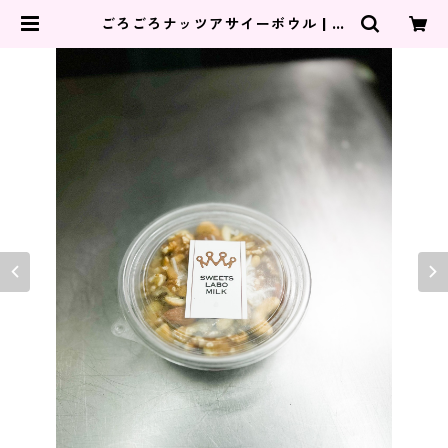
ごろごろナッツアサイーボウル | 広
島県福山市のスイーツラボミルク
（パン、ケーキ、カフェ）