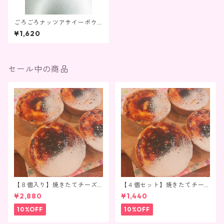
ごろごろナッツアサイーボウ
ル
¥1,620
セール中の商品
【８個入り】焼きたてチーズ
【４個セット】焼きたてチー
タルト（真空冷凍）
ズタルト（真空冷凍）
¥2,880
¥1,440
10%OFF
10%OFF