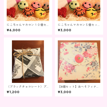
にこちゃんマカロン１０個セ
にこちゃんマカロン５個セッ
ット
ト
¥6,000
¥3,000
（ブラックチョコレート）プ
【6個セット】おへそフィナン
レミアムリッチ チョコレート
シェ（花柄の箱入り）
¥1,200
¥3,000
タルト（ブラック）