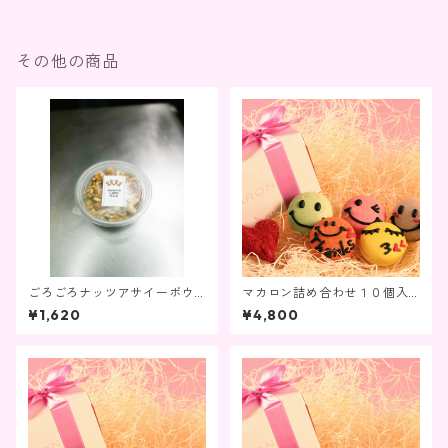
その他の商品
ごろごろナッツアサイーボウ
マカロン詰め合わせ１０個入
ル
り
¥1,620
¥4,800