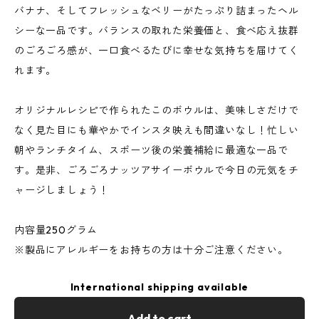
バナナ、そしてフレッシュなベリーがたっぷり詰まったヘル
シーな一品です。バランスの取れた栄養価と、食べ応え抜群
のごろごろ感が、一口食べるたびに幸せな気持ちを届けてく
れます。
オリジナルレシピで作られたこのボウルは、美味しさだけで
なく見た目にも華やかでインスタ映えも間違いなし！忙しい
朝やランチタイム、スポーツ後の栄養補給に最適な一品で
す。是非、ごろごろナッツアサイーボウルで今日の元気をチ
ャージしましょう！
内容量250グラム
※製品にアレルギーをお持ちの方は十分ご注意ください。
International shipping available
Add to cart