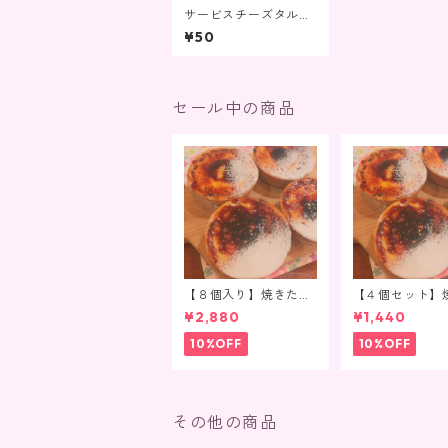
サービスチーズタルト
５０円
¥50
セール中の商品
【８個入り】焼きたて
【４個セット】
チーズタルト（真空冷
てチーズタルト
¥2,880
¥1,440
凍）
冷凍）
10%OFF
10%OFF
その他の商品