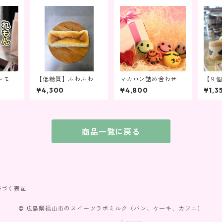
レモン
【低糖質】ふわふわス
マカロン詰め合わせ１
【９
フレチーズケーキ
０個入り
ンド
¥4,300
¥4,800
¥1,3
商品一覧に戻る
基づく表記
© 広島県福山市のスイーツラボミルク（パン、ケーキ、カフェ）