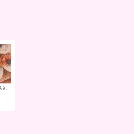
焼きた
（真空