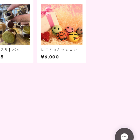
個入り】バターサ
にこちゃんマカロン１
缶
０個セット
55
¥6,000