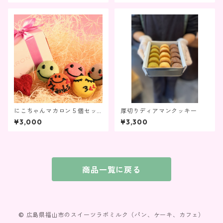
にこちゃんマカロン５個セッ
厚切りディアマンクッキー
ト
¥3,000
¥3,300
商品一覧に戻る
© 広島県福山市のスイーツラボミルク（パン、ケーキ、カフェ）