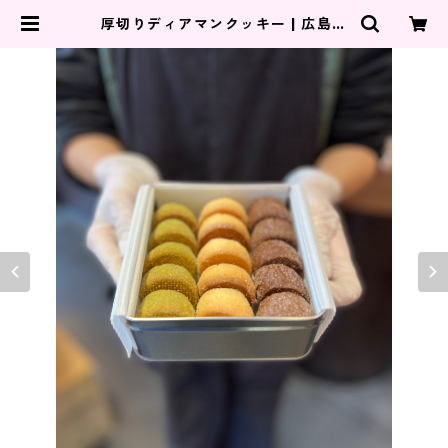
厚切りディアマンクッキー | 広島県
福山市のスイーツラボミルク（パ
ン、ケーキ、カフェ）