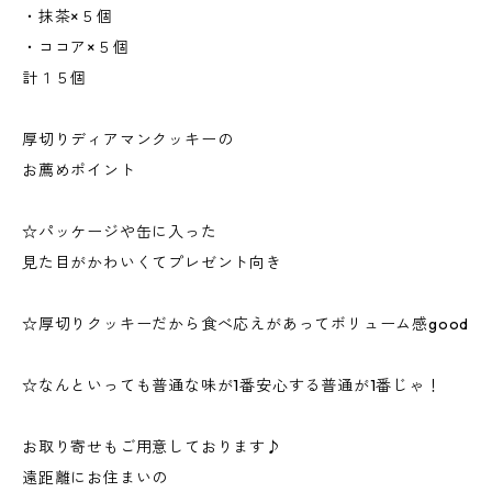
・抹茶×５個
・ココア×５個
計１５個
厚切りディアマンクッキーの
お薦めポイント
☆パッケージや缶に入った
見た目がかわいくてプレゼント向き
☆厚切りクッキーだから食べ応えがあってボリューム感good
☆なんといっても普通な味が1番安心する普通が1番じゃ！
お取り寄せもご用意しております♪
遠距離にお住まいの