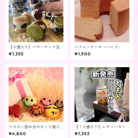
【９個入り】バターサンド缶
シフォンケーキ（バニラ）
¥1,355
¥1,900
マカロン詰め合わせ１０個入
【１０個入り】レモンバター
り
サンド缶
¥4,800
¥1,353