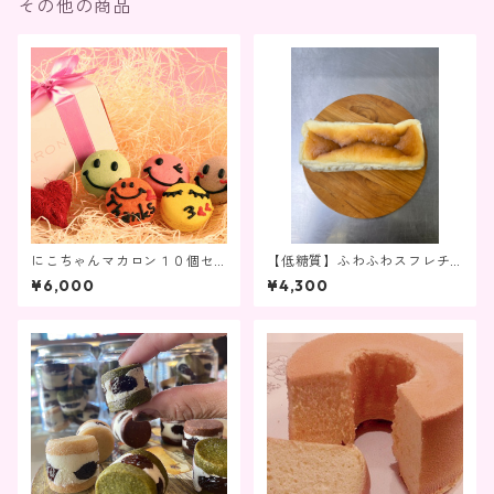
その他の商品
にこちゃんマカロン１０個セ
【低糖質】ふわふわスフレチ
ット
ーズケーキ
¥6,000
¥4,300