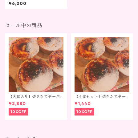
ット
¥6,000
セール中の商品
【８個入り】焼きたてチーズ
【４個セット】焼きたてチー
タルト（真空冷凍）
ズタルト（真空冷凍）
¥2,880
¥1,440
10%OFF
10%OFF